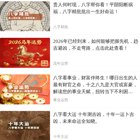
求。
贵人何时现，八字帮你看！平阴阳断祸
福，八字精批批出一生好命运！
技术进步和创新也是她们发展的关键。例如，采用更加环保的捕鱼方
式、利用科技设备提升效率、开发新的海洋产品和服务等，都能够帮助
海中金女更好地应对未来的挑战，实现可持续发展。
八字精批
结论：
2026年已经到来，如何能够把握先机，趋
吉避凶，不走弯路，点击此处查看！
海中金女们是海洋的守护者，也是经济的贡献者。她们的辛勤付出，智
慧策略和坚韧精神值得我们敬佩。保护海洋环境，支持她们的创业发
展，给予她们更多关怀，是社会共同的责任。唯有共同努力，才能确保
流年运势
海中金女们在漫长岁月中拥有一个更加美好的未来。
八字看事业，财富伴终生！哪日出生的人
最有财官之命，十之八九是大官或富豪，
解读您的事业天赋，扭转当下不利困
局！！
事业运势
八字看大运 十年测吉凶，十年一运卜吉
凶，未来命运全知晓。
十年大运