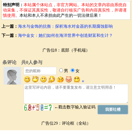
海中金女们也面临着各种挑战。海洋环境日益恶化，例如污染、过度捕
特别声明：
本站属个体站点，非官方网站。本站的文章内容由系统自
捞和气候变化等，使得捕鱼收益减少，生存压力增大。市场的波动也会
动采集，不保证其真实性，敬请自行核实广告和内容真实性，并请谨
影响她们的收入，例如物价上涨、原材料价格波动等。这些因素都对海
慎使用。
本站和本人不承担由此产生的一切法律后果！
中金女们的生存和发展造成了巨大的影响。
上一篇：
海水与金饰的抗衡：探析海水对金器的长期腐蚀影响
女性在海洋行业中面临着更大的社会偏见。她们可能面临着较低的薪酬
和较少的晋升机会，在获得资源和支持方面也可能存在困难。
下一篇：
海中金女：她们如何在海洋世界中创造财富和生计？
政府的扶持与社会关怀
广告位8：底部（手机端）
为了帮助海中金女更好地发展和生存，一些地方政府开始出台政策，为
她们提供支持和帮助。例如，提供技能培训、创业资金、就业指导等，
以帮助她们掌握新的技能和开拓新的市场。同时，社会各界也开始关注
海中金女的困境，并努力为她们创造更美好的生存环境。
除了政府的支持，社区的关爱和民间组织的帮助都至关重要。通过建立
互助平台、提供心理咨询、宣传海洋环保等方式，能够更好地帮助海中
金女们摆脱困境，提升生活品质。
展望未来：可持续发展与创新突破
未来，海中金女的生存和发展需要走可持续发展的道路。在发展经济的
广告位29：评论框（全站）
同时，也要保护海洋资源，避免环境恶化。同时，她们需要不断创新，
例如发展特色产品、探索新的市场，提高自身综合素质，以适应市场需