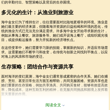
们的辛勤付出、智慧策略以及背后的生存困境。
多元化的生计：从渔业到旅游业
海中金女们为了维持生计，往往需要面对比陆地更艰辛的环境。渔业是
她们最主要的经济来源，但随着海洋资源的日益枯竭和环境的恶化，传
统的渔业方式已无法充分满足需求。许多海中金女开始寻求新的生计，
例如从事海上餐饮、旅游服务等。她们或开设海上餐厅，或组织观光项
目，或提供船运服务，努力开拓新的经济增长点。
在这些变革中，她们需要学习新的技能，掌握新的知识，并适应市场需
求。这需要她们不断学习和改变，在传统与创新之间找到平衡点，以应
对海上的风浪和市场的变迁。
生存策略：团结合作与资源共享
面对海洋的变幻莫测，海中金女们通常形成紧密的合作关系。她们在捕
捞、烹饪、甚至日常生活方面互相帮助，共同克服困难。资源共享也是
她们重要的生存策略，例如共享渔具、共同购买食材，能够有效提高效
率，降低成本。这种互助互利的精神，在克服共同挑战和困境上发挥着
至关重要的作用。
面对的挑战：环境恶化和市场波动
阅读全文