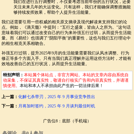
我们在进行五行调整时，不仅要考虑当前年份的五行状况，还要
关注未来几年的大运变化。只有这样，我们才能确保调整措施能
够持续发挥效果，帮助个人提升生活能量。
我们还需要引用一些权威的相关原文摘录及现代解读来支持我们的论
点。例如，《滴天髓》中提到：“五行之盛衰，皆由人之所为。”这句话
意味着我们可以通过改变自己的行为来补强五行过弱，从而提升生活能
量。而《易经》也强调了“阴阳平衡”的重要性，这也与我们五行理论中
的相生相克关系相吻合。
补强五行过弱，提升2025年9月的生活能量需要我们从风水调整、行为
修正等多个方面入手。只有当我们真正理解并运用这些方法时，才能有
效地改善自己的五行状况，从而提升生活能量。
特别声明：
本站属个体站点，非官方网站。本站的文章内容由系统自
动采集，不保证其真实性，敬请自行核实广告和内容真实性，并请谨
慎使用。
本站和本人不承担由此产生的一切法律后果！
上一篇：
化解七杀带刃，2025 年 9 月事业竞争胜出
下一篇：
月将加时签约，2025 年 9 月谈判最佳时机
广告位8：底部（手机端）