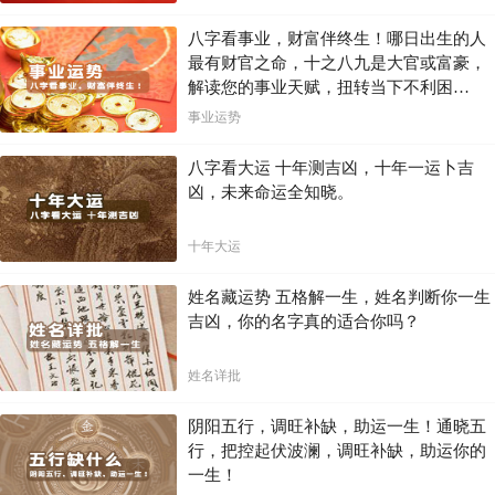
八字看事业，财富伴终生！哪日出生的人
最有财官之命，十之八九是大官或富豪，
解读您的事业天赋，扭转当下不利困
局！！
事业运势
八字看大运 十年测吉凶，十年一运卜吉
凶，未来命运全知晓。
十年大运
姓名藏运势 五格解一生，姓名判断你一生
吉凶，你的名字真的适合你吗？
姓名详批
阴阳五行，调旺补缺，助运一生！通晓五
行，把控起伏波澜，调旺补缺，助运你的
一生！