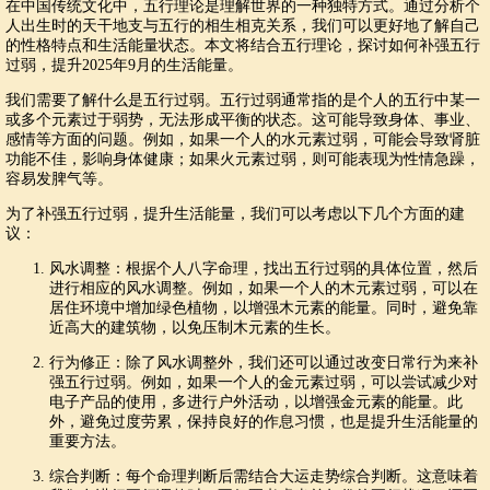
在中国传统文化中，五行理论是理解世界的一种独特方式。通过分析个
人出生时的天干地支与五行的相生相克关系，我们可以更好地了解自己
的性格特点和生活能量状态。本文将结合五行理论，探讨如何补强五行
过弱，提升2025年9月的生活能量。
我们需要了解什么是五行过弱。五行过弱通常指的是个人的五行中某一
或多个元素过于弱势，无法形成平衡的状态。这可能导致身体、事业、
感情等方面的问题。例如，如果一个人的水元素过弱，可能会导致肾脏
功能不佳，影响身体健康；如果火元素过弱，则可能表现为性情急躁，
容易发脾气等。
为了补强五行过弱，提升生活能量，我们可以考虑以下几个方面的建
议：
风水调整：根据个人八字命理，找出五行过弱的具体位置，然后
进行相应的风水调整。例如，如果一个人的木元素过弱，可以在
居住环境中增加绿色植物，以增强木元素的能量。同时，避免靠
近高大的建筑物，以免压制木元素的生长。
行为修正：除了风水调整外，我们还可以通过改变日常行为来补
强五行过弱。例如，如果一个人的金元素过弱，可以尝试减少对
电子产品的使用，多进行户外活动，以增强金元素的能量。此
外，避免过度劳累，保持良好的作息习惯，也是提升生活能量的
重要方法。
综合判断：每个命理判断后需结合大运走势综合判断。这意味着