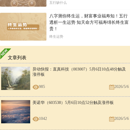
五行缺什么
八字测你终生运，财富事业福寿知！五行
透析一生运势 知天命方可福寿绵长终生富
贵！
终生运势
文章列表
异动快报：直真科技（003007）5月6日10点48分触及
涨停板
985
2026/5/6
美诺华（603538）5月6日10点52分触及涨停板
1042
2026/5/6