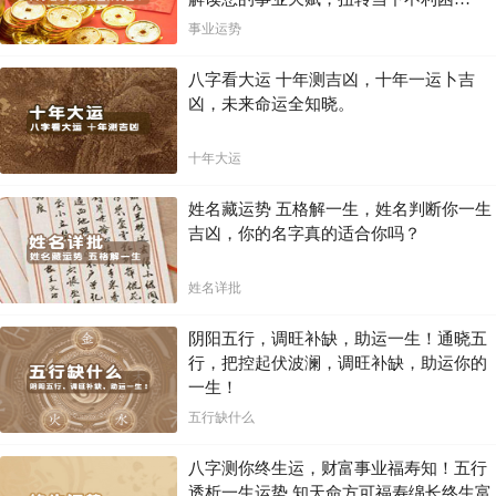
局！！
事业运势
八字看大运 十年测吉凶，十年一运卜吉
凶，未来命运全知晓。
十年大运
姓名藏运势 五格解一生，姓名判断你一生
吉凶，你的名字真的适合你吗？
姓名详批
阴阳五行，调旺补缺，助运一生！通晓五
行，把控起伏波澜，调旺补缺，助运你的
一生！
五行缺什么
八字测你终生运，财富事业福寿知！五行
透析一生运势 知天命方可福寿绵长终生富