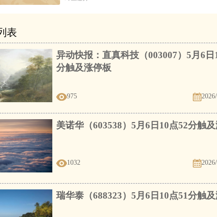
列表
异动快报：直真科技（003007）5月6日1
分触及涨停板
975
2026/
美诺华（603538）5月6日10点52分触
1032
2026/
瑞华泰（688323）5月6日10点51分触