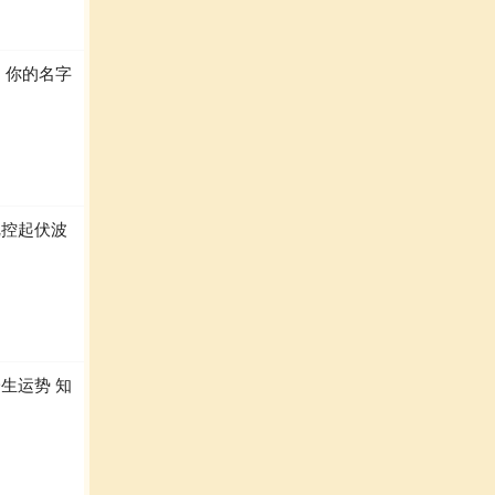
，你的名字
把控起伏波
生运势 知