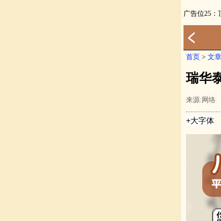
广告位25
首页
>
文
瑞华泰
来源:网络 热度