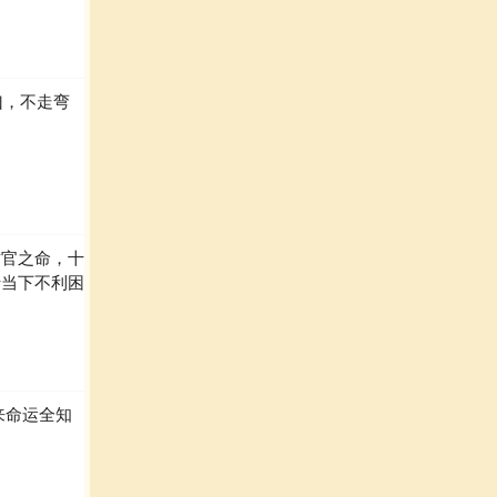
凶，不走弯
财官之命，十
转当下不利困
来命运全知