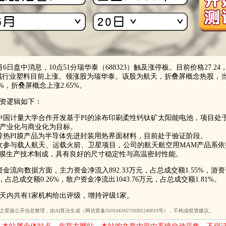
6日盘中消息，10点51分瑞华泰（688323）触及涨停板。目前价格27.24，
属行业塑料目前上涨。领涨股为瑞华泰。该股为航天，折叠屏概念热股，
9%，折叠屏概念上涨2.65%。
资逻辑如下：
中国计量大学合作开发基于PI的涂布印刷柔性钙钛矿太阳能电池，项目处
产业化与商业化为目标。
导热PI膜产品为半导体先进封装用热界面材料，目前处于验证阶段。
次参与载人航天、运载火箭、卫星项目，公司的航天航空用MAM产品系依
薄膜生产技术制成，具有良好的尺寸稳定性与高温密封性能。
的资金流向数据方面，主力资金净流入892.33万元，占总成交额1.55%，游
万元，占总成交额0.26%，散户资金净流出1043.76万元，占总成交额1.81%。
0天内共有1家机构给出评级，增持评级1家。
星据公开信息整理，由AI算法生成（网信算备310104345710301240019号），不构成投资建议。