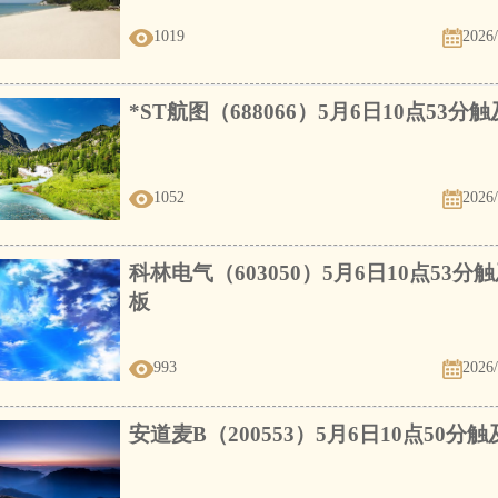
1019
2026/
*ST航图（688066）5月6日10点53分
1052
2026/
科林电气（603050）5月6日10点53分
板
993
2026/
安道麦B（200553）5月6日10点50分