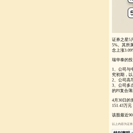
证券之星5月
5%。其所
念上涨3.0
瑞华泰的投
1、公司与
究初期，以
2、公司高
3、公司多
的PI复合
4月30日
151.43
该股最近9
以上内容为证券之