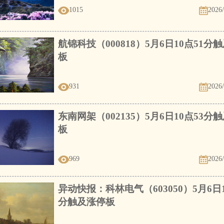
1015
2026/
航锦科技（000818）5月6日10点51分
板
931
2026/
东南网架（002135）5月6日10点53分
板
969
2026/
异动快报：科林电气（603050）5月6日1
分触及涨停板