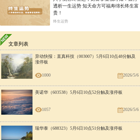
透析一生运势 知天命方可福寿绵长终生富
贵！
终生运势
文章列表
异动快报：直真科技（003007）5月6日10点48分触及
涨停板
1000
2026/5/6
美诺华（603538）5月6日10点52分触及涨停板
1057
2026/5/6
瑞华泰（688323）5月6日10点51分触及涨停板