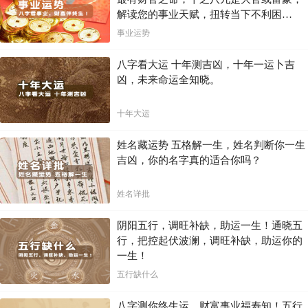
解读您的事业天赋，扭转当下不利困
局！！
事业运势
八字看大运 十年测吉凶，十年一运卜吉
凶，未来命运全知晓。
十年大运
姓名藏运势 五格解一生，姓名判断你一生
吉凶，你的名字真的适合你吗？
姓名详批
阴阳五行，调旺补缺，助运一生！通晓五
行，把控起伏波澜，调旺补缺，助运你的
一生！
五行缺什么
八字测你终生运，财富事业福寿知！五行