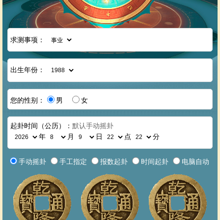
求测事项：
出生年份：
您的性别：
男
女
起卦时间（公历）：
默认手动摇卦
年
月
日
点
分
手动摇卦
手工指定
报数起卦
时间起卦
电脑自动