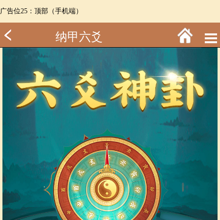
广告位25：顶部（手机端）
纳甲六爻