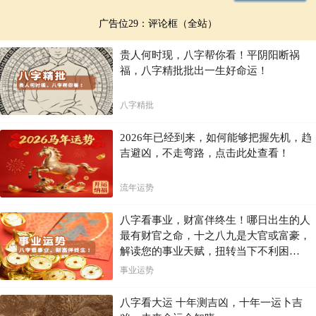
广告位29：评论框（全站）
贵人何时现，八字帮你看！平阴阳断祸
福，八字精批批出一生好命运！
八字精批
2026年已经到来，如何能够把握先机，趋
吉避凶，不走弯路，点击此处查看！
流年运势
八字看事业，财富伴终生！哪日出生的人
最有财官之命，十之八九是大官或富豪，
解读您的事业天赋，扭转当下不利困
局！！
事业运势
八字看大运 十年测吉凶，十年一运卜吉