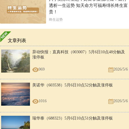
透析一生运势 知天命方可福寿绵长终生富
贵！
终生运势
文章列表
异动快报：直真科技（003007）5月6日10点48分触及
涨停板
969
2026/5/6
美诺华（603538）5月6日10点52分触及涨停板
1016
2026/5/6
瑞华泰（688323）5月6日10点51分触及涨停板