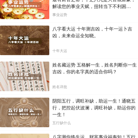
解读您的事业天赋，扭转当下不利困
局！！
事业运势
八字看大运 十年测吉凶，十年一运卜吉
凶，未来命运全知晓。
十年大运
姓名藏运势 五格解一生，姓名判断你一生
吉凶，你的名字真的适合你吗？
姓名详批
阴阳五行，调旺补缺，助运一生！通晓五
行，把控起伏波澜，调旺补缺，助运你的
一生！
五行缺什么
八字测你终生运，财富事业福寿知！五行