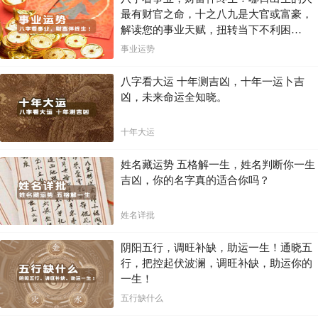
最有财官之命，十之八九是大官或富豪，
解读您的事业天赋，扭转当下不利困
局！！
事业运势
八字看大运 十年测吉凶，十年一运卜吉
凶，未来命运全知晓。
十年大运
姓名藏运势 五格解一生，姓名判断你一生
吉凶，你的名字真的适合你吗？
姓名详批
阴阳五行，调旺补缺，助运一生！通晓五
行，把控起伏波澜，调旺补缺，助运你的
一生！
五行缺什么