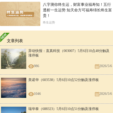
八字测你终生运，财富事业福寿知！五行
透析一生运势 知天命方可福寿绵长终生富
贵！
终生运势
文章列表
异动快报：直真科技（003007）5月6日10点48分触及
涨停板
986
2026/5/6
美诺华（603538）5月6日10点52分触及涨停板
1046
2026/5/6
瑞华泰（688323）5月6日10点51分触及涨停板