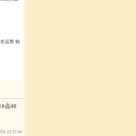
生运势 知
0点48
5/6 23:57:43