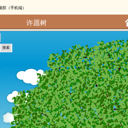
：顶部（手机端）
许愿树