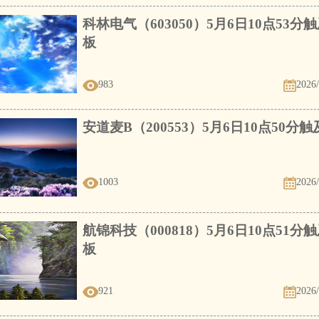
科林电气（603050）5月6日10点53分
板
983
2026/
安道麦B（200553）5月6日10点50分
1003
2026/
航锦科技（000818）5月6日10点51分
板
921
2026/