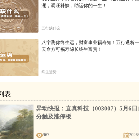
澜，调旺补缺，助运你的一生！
五行缺什么
八字测你终生运，财富事业福寿知！五行透析一
天命方可福寿绵长终生富贵！
终生运势
列表
异动快报：直真科技（003007）5月6日1
分触及涨停板
967
2026/