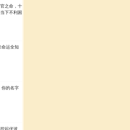
财官之命，十
转当下不利困
来命运全知
，你的名字
把控起伏波