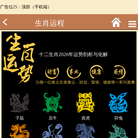
广告位25：顶部（手机端）
生肖运程
十二生肖2026年运势剖析与化解
子鼠
丑牛
寅虎
卯兔